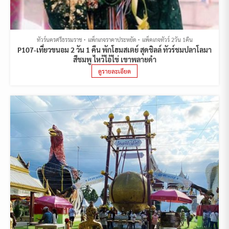
ทัวร์นครศรีธรรมราช
แพ็กเกจราคาประหยัด
แพ็คเกจทัวร์ 2วัน 1คืน
P107-เที่ยวขนอม 2 วัน 1 คืน พักโฮมสเตย์ สุดชิลล์ ทัวร์ชมปลาโลมา
สีชมพู ไหว้ไอ้ไข่ เขาพลายดำ
ดูรายละเอียด