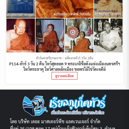
ทัวร์นครศรีธรรมราช
แพ็คเกจทัวร์ 3วัน 2คืน
P114-ทัวร์ 3 วัน 2 คืน ไหว้สุดยอด 9 พระเกจิชื่อดังแห่งเมืองนครศรีฯ
ไหว้พระธาตุ ไหว้ศาลหลักเมือง ขอพรไอ้ไข่วัดเจดีย์
ดูรายละเอียด
โดย บริษัท เดอะ มาสเตอร์พีช แอดเวนเจอร์ จำกัด
ที่อยู่ 35/198 ซอย 17 หมู่บ้านเจ้าฟ้าการ์เด้นโฮม 3, ตำบล