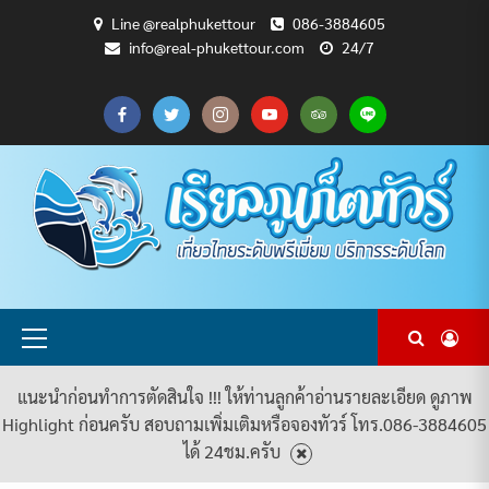
Skip
Line @realphukettour
086-3884605
to
info@real-phukettour.com
24/7
content
CART
CHECKOUT
MY
SAMPLE
ดู
บทความ
ยินดี
เกี่ยว
แพ็คเกจ
ACCOUNT
PAGE
ทัวร์
ท่อง
ต้อนรับ
กับ
ทัวร์
ทั้งหมด
เที่ยว
สู่
เรา
ทั้งหมด
REAL
PHUKET
TOUR
Primary
Menu
แนะนำก่อนทำการตัดสินใจ !!! ให้ท่านลูกค้าอ่านรายละเอียด ดูภาพ
Highlight ก่อนครับ สอบถามเพิ่มเติมหรือจองทัวร์ โทร.086-3884605
ได้ 24ชม.ครับ