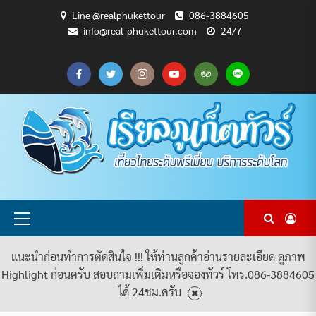
Skip
Line @realphukettour
086-3884605
to
info@real-phukettour.com
24/7
content
CART
CHECKOUT
MY
SAMPLE
ดู
บทความ
ยินดี
เกี่ยว
แพ็คเกจ
ACCOUNT
PAGE
ทัวร์
ท่อง
ต้อนรับ
กับ
ทัวร์
ทั้งหมด
เที่ยว
สู่
เรา
ทั้งหมด
REAL
PHUKET
TOUR
Primary
Menu
แนะนำก่อนทำการตัดสินใจ !!! ให้ท่านลูกค้าอ่านรายละเอียด ดูภาพ
Highlight ก่อนครับ สอบถามเพิ่มเติมหรือจองทัวร์ โทร.086-3884605
ได้ 24ชม.ครับ