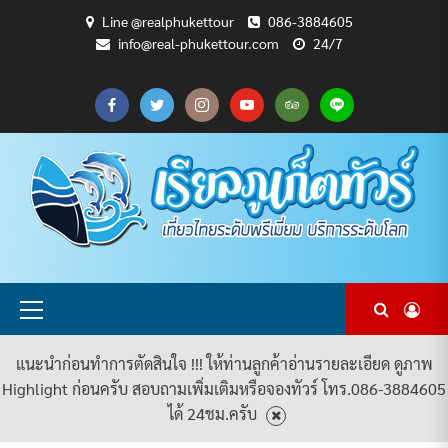
Skip
Line @realphukettour
086-3884605
to
info@real-phukettour.com
24/7
content
CART
CHECKOUT
MY
SAMPLE
ดู
บทความ
ยินดี
เกี่ยว
แพ็คเกจ
ACCOUNT
PAGE
ทัวร์
ท่อง
ต้อนรับ
กับ
ทัวร์
ทั้งหมด
เที่ยว
สู่
เรา
ทั้งหมด
REAL
PHUKET
TOUR
Primary
Menu
แนะนำก่อนทำการตัดสินใจ !!! ให้ท่านลูกค้าอ่านรายละเอียด ดูภาพ
Highlight ก่อนครับ สอบถามเพิ่มเติมหรือจองทัวร์ โทร.086-3884605
ได้ 24ชม.ครับ