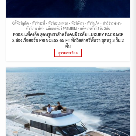
ซิตี้ทัวร์ภูเก็ต
ทัวร์กระบี่
ทัวร์ทะเลแหวก
ทัวร์พังงา
ทัวร์ภูเก็ต
ทัวร์อ่าวพังงา
ทัวร์เกาะพีพี
แพ็กเกจทัวร์ PREMIUM
แพ็คเกจทัวร์ 3วัน 2คืน
P008-แพ็คเก็จ สุดหรูหราสำหรับคนมีระดับ LUXURY PACKAGE
2 ล่องเรือยอร์ช PRINCESS 65 FT พักวิลล่าศรีพันวา สุดหรู 3 วัน 2
คืน
ดูรายละเอียด