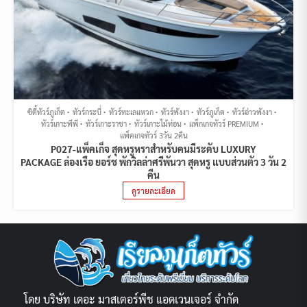
ซิตี้ทัวร์ภูเก็ต
ทัวร์กระบี่
ทัวร์ทะเลแหวก
ทัวร์พังงา
ทัวร์ภูเก็ต
ทัวร์อ่าวพังงา
ทัวร์เกาะพีพี
ทัวร์เกาะราชา
ทัวร์เกาะไม้ท่อน
แพ็กเกจทัวร์ PREMIUM
แพ็คเกจทัวร์ 3วัน 2คืน
P027-แพ็คเก็จ สุดหรูหราสำหรับคนมีระดับ LUXURY
PACKAGE ล่องเรือ ยอร์ช พักวิลล่าศรีพันวา สุดหรู แบบส่วนตัว 3 วัน 2
คืน
ดูรายละเอียด
โดย บริษัท เดอะ มาสเตอร์พีช แอดเวนเจอร์ จำกัด