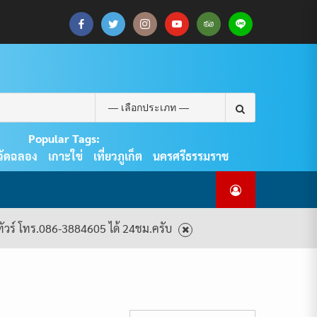
CART
CHECKOUT
MY
SAMPLE
ดู
บทความ
ยินดี
เกี่ยว
แพ็คเกจ
ACCOUNT
PAGE
ทัวร์
ท่อง
ต้อนรับ
กับ
ทัวร์
ทั้งหมด
เที่ยว
สู่
เรา
ทั้งหมด
REAL
PHUKET
Search
TOUR
for:
Popular Tags:
วัดฉลอง
เกาะใข่
เที่ยวภูเก็ต
นครศรีธรรมราช
งทัวร์ โทร.086-3884605 ได้ 24ชม.ครับ