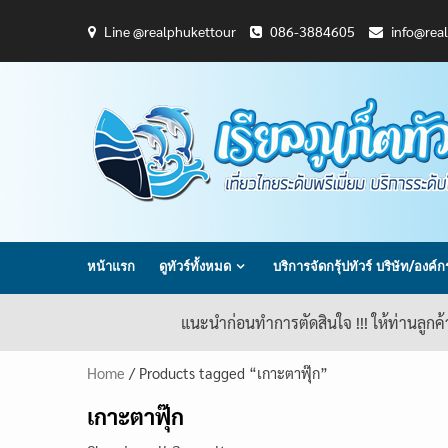
Skip
Line @realphukettour
086-3884605
info@rea
to
content
หน้าแรก
ดูทัวร์ทั้งหมด
บริการจัดกรุ้ปทัวร์ บริษัท/องค์
แนะนำก่อนทำการตัดสินใจ !!! ให้ท่านลูกค
Home
/ Products tagged “เกาะตาฟุ๊ก”
เกาะตาฟุ๊ก