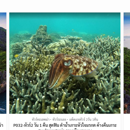
ทัวร์ทะเลพม่า
ทัวร์ระนอง
แพ็คเกจทัวร์ 2วัน 1คืน
่า
P032-ทัวร์2 วัน 1 คืน สุดฟิน ดำน้ำเกาะหัวใจมรกต ค้างคืนเกาะ