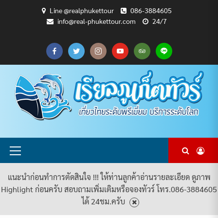
Skip
Line @realphukettour
086-3884605
to
info@real-phukettour.com
24/7
content
CART
CHECKOUT
MY
SAMPLE
ดู
บทความ
ยินดี
เกี่ยว
แพ็คเกจ
ACCOUNT
PAGE
ทัวร์
ท่อง
ต้อนรับ
กับ
ทัวร์
ทั้งหมด
เที่ยว
สู่
เรา
ทั้งหมด
REAL
PHUKET
TOUR
Primary
Menu
แนะนำก่อนทำการตัดสินใจ !!! ให้ท่านลูกค้าอ่านรายละเอียด ดูภาพ
Highlight ก่อนครับ สอบถามเพิ่มเติมหรือจองทัวร์ โทร.086-3884605
ได้ 24ชม.ครับ