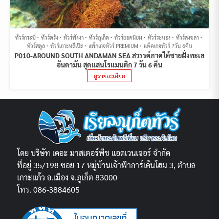
ทัวร์กระบี่
ทัวร์ตรัง
ทัวร์พังงา
ทัวร์ภูเก็ต
ทัวร์ยอดนิยม
ทัวร์ระนอง
ทัวร์สงขลา
ทัวร์สตูล
ทัวร์เกาะหลีเป๊ะ
แพ็กเกจทัวร์ PREMIUM
แพ็คเกจทัวร์ 7วัน 6คืน
P010-AROUND SOUTH ANDAMAN SEA สวรรค์ภาคใต้ชายฝั่งทะเล
อันดามัน สุดแสนโรแมนติก 7 วัน 6 คืน
ดูรายละเอียด
โดย บริษัท เดอะ มาสเตอร์พีช แอดเวนเจอร์ จำกัด
ที่อยู่ 35/198 ซอย 17 หมู่บ้านเจ้าฟ้าการ์เด้นโฮม 3, ตำบล
เกาะแก้ว อ.เมือง จ.ภูเก็ต 83000
โทร. 086-3884605