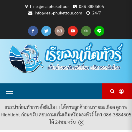
Skip
Line @realphukettour
086-3884605
to
info@real-phukettour.com
24/7
content
CART
CHECKOUT
MY
SAMPLE
ดู
บทความ
ยินดี
เกี่ยว
แพ็คเกจ
ACCOUNT
PAGE
ทัวร์
ท่อง
ต้อนรับ
กับ
ทัวร์
ทั้งหมด
เที่ยว
สู่
เรา
ทั้งหมด
REAL
PHUKET
TOUR
Primary
Menu
แนะนำก่อนทำการตัดสินใจ !!! ให้ท่านลูกค้าอ่านรายละเอียด ดูภาพ
Highlight ก่อนครับ สอบถามเพิ่มเติมหรือจองทัวร์ โทร.086-3884605
ได้ 24ชม.ครับ