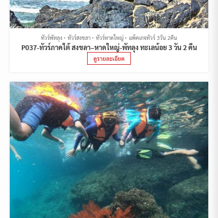
ทัวร์พัทลุง
ทัวร์สงขลา
ทัวร์หาดใหญ่
แพ็คเกจทัวร์ 3วัน 2คืน
P037-ทัวร์ภาคใต้ สงขลา–หาดใหญ่-พัทลุง ทะเลน้อย 3 วัน 2 คืน
ดูรายละเอียด