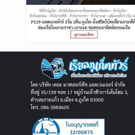
ซิตี้ทัวร์ภูเก็ต
ทัวร์นั่งเรือคาตามารันชมพระอาทิตย์ตก
ทัวร์ภูเก็ต
ทัวร์ยอดนิยม
ทัวร์เกาะพีพี
ทัวร์เกาะราชา
ทัวร์เกาะเฮ
แพ็คเกจทัวร์ 3วัน 2
P129-แพคเกจทัวร์ 3วัน 2คืน ภูเก็ต-นั่งสปีดโบ้ทเที่ยวเกาะพีพ
ล่องเรือใบเกาะราชา-เกาะเฮ-ชมพระอาทิตย์ตกบนเรือ
ดูรายละเอียด
โดย บริษัท เดอะ มาสเตอร์พีช แอดเวนเจอร์ จำกัด
ที่อยู่ 35/198 ซอย 17 หมู่บ้านเจ้าฟ้าการ์เด้นโฮม 3,
ตำบลเกาะแก้ว อ.เมือง จ.ภูเก็ต 83000
โทร. 086-3884605