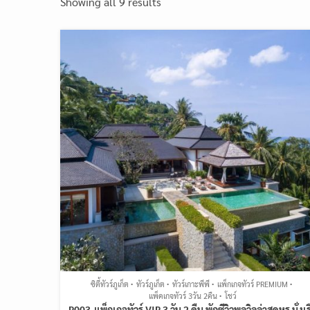
Showing all 9 results
ซิตี้ทัวร์ภูเก็ต
ทัวร์ภูเก็ต
ทัวร์เกาะพีพี
แพ็กเกจทัวร์ PREMIUM
แพ็คเกจทัวร์ 3วัน 2คืน
โชว์
P003-แพ็กเกจทัวร์ VIP 3 วัน 2 คืน พักซีวิวพูลวิลล่าสุดหรู นั่งเร