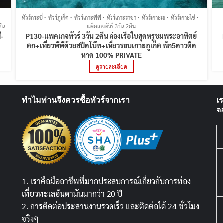
ทัวร์กระบี่
ทัวร์ภูเก็ต
ทัวร์เกาะพีพี
ทัวร์เกาะราชา
ทัวร์เกาะเฮ
ทัวร์เกาะไข่
คืน
แพ็คเกจทัวร์ 3วัน 2คืน
ี-
P130-แพคเกจทัวร์ 3วัน 2คืน ล่องเรือใบสุดหรูชมพระอาทิตย์
ตก+เที่ยวพีพีด้วยสปีดโบ๊ท+เที่ยวรอบเกาะภูเก็ต พัก5ดาวติด
หาด 100% PRIVATE
ดูรายละเอียด
ทำไมท่านจึงควรซื้อทัวร์จากเรา
เ
จ
1. เราคือมืออาชีพที่มากประสบการณ์เกี่ยวกับการท่อง
เที่ยวทะเลอันดามันมากว่า 20 ปี
2. การติดต่อประสานงานรวดเร็ว และติดต่อได้ 24 ชั่วโมง
จริงๆ