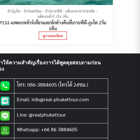
ทัวร์ภูเก็ต
ทัวร์ยอดนิยม
ทัวร์เกาะพีพี
แพ็กเกจราคาประหยัด
แพ็คเกจทัวร์ 2วัน 1คืน
P132-แพคเกจทัวร์เที่ยวและพักค้างคืนที่เกาะพีพี-ภูเก็ต 2วัน
1คืน
ดูรายละเอียด
ราให้ความสำคัญเรื่องการได้พูดคุยสอบถามก่อน
อง
โทร: 086-3884605 (โทรได้ 24ชม.)
Email: info@real-phukettour.com
Line: @realphukettour
Whatsapp: +66 86 3884605