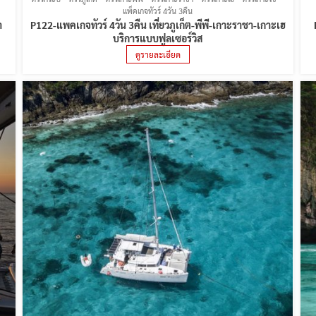
แพ็คเกจทัวร์ 4วัน 3คืน
า
P122-แพคเกจทัวร์ 4วัน 3คืน เที่ยวภูเก็ต-พีพี-เกาะราชา-เกาะเฮ
บริการแบบฟูลเซอร์วิส
ดูรายละเอียด