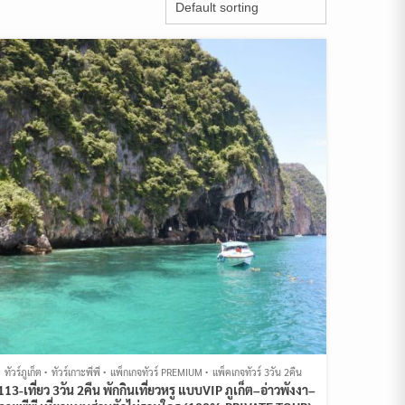
ทัวร์ภูเก็ต
ทัวร์เกาะพีพี
แพ็กเกจทัวร์ PREMIUM
แพ็คเกจทัวร์ 3วัน 2คืน
113-เที่ยว 3วัน 2คืน พักกินเที่ยวหรู แบบVIP ภูเก็ต–อ่าวพังงา–