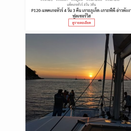
แพ็คเกจทัวร์ 4วัน 3คืน
P120-แพคเกจทัวร์ 4 วัน 3 คืน เกาะภูเก็ต-เกาะพีพี-อ่าวพังง
ฟูลเซอร์วิส
ดูรายละเอียด