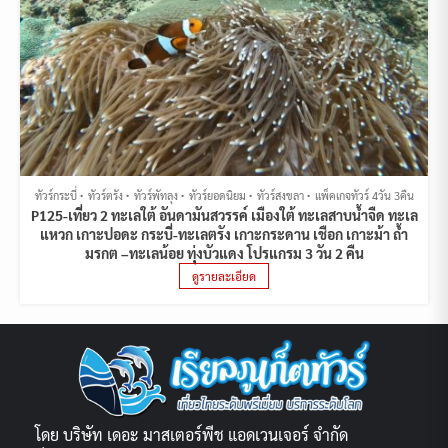
ทัวร์กระบี่
ทัวร์ตรัง
ทัวร์พัทลุง
ทัวร์ยอดนิยม
ทัวร์สงขลา
แพ็คเกจทัวร์ 4วัน 3คืน
P125-เที่ยว 2 ทะเลใต้ อันดามันสวรรค์ เมืองใต้ ทะเลสาบน้ำจืด ทะเล
แหวก เกาะปอดะ กระบี่-ทะเลตรัง เกาะกระดาน เชือก เกาะม้า ถ้ำ
มรกต –ทะเลน้อย ทุ่งบัวแดง โปรแกรม 3 วัน 2 คืน
ดูรายละเอียด
โดย บริษัท เดอะ มาสเตอร์พีช แอดเวนเจอร์ จำกัด