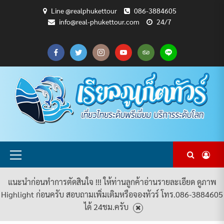
Skip
Line @realphukettour
086-3884605
to
info@real-phukettour.com
24/7
content
CART
CHECKOUT
MY
SAMPLE
ดู
บทความ
ยินดี
เกี่ยว
แพ็คเกจ
ACCOUNT
PAGE
ทัวร์
ท่อง
ต้อนรับ
กับ
ทัวร์
ทั้งหมด
เที่ยว
สู่
เรา
ทั้งหมด
REAL
PHUKET
TOUR
Primary
Menu
แนะนำก่อนทำการตัดสินใจ !!! ให้ท่านลูกค้าอ่านรายละเอียด ดูภาพ
Highlight ก่อนครับ สอบถามเพิ่มเติมหรือจองทัวร์ โทร.086-3884605
ได้ 24ชม.ครับ