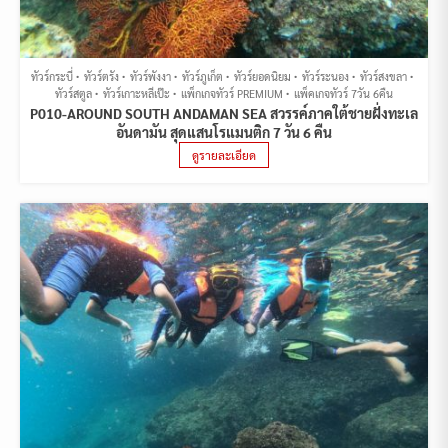
ทัวร์กระบี่
ทัวร์ตรัง
ทัวร์พังงา
ทัวร์ภูเก็ต
ทัวร์ยอดนิยม
ทัวร์ระนอง
ทัวร์สงขลา
ทัวร์สตูล
ทัวร์เกาะหลีเป๊ะ
แพ็กเกจทัวร์ PREMIUM
แพ็คเกจทัวร์ 7วัน 6คืน
P010-AROUND SOUTH ANDAMAN SEA สวรรค์ภาคใต้ชายฝั่งทะเล
อันดามัน สุดแสนโรแมนติก 7 วัน 6 คืน
ดูรายละเอียด