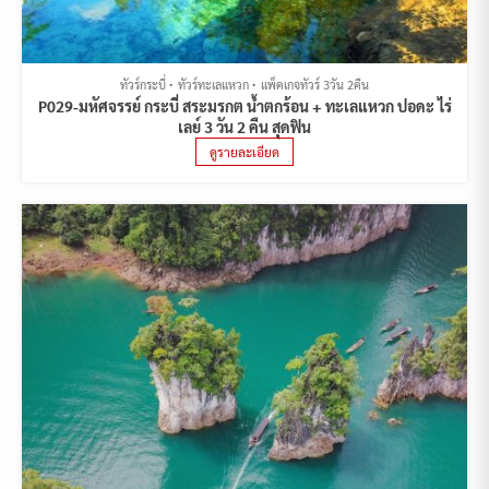
ทัวร์กระบี่
ทัวร์ทะเลแหวก
แพ็คเกจทัวร์ 3วัน 2คืน
P029-มหัศจรรย์ กระบี่ สระมรกต น้ำตกร้อน + ทะเลแหวก ปอดะ ไร่
เลย์ 3 วัน 2 คืน สุดฟิน
ดูรายละเอียด