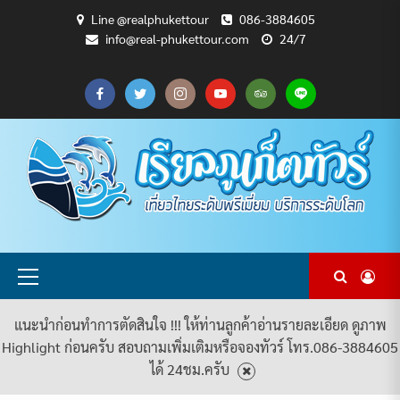
Skip
Line @realphukettour
086-3884605
to
info@real-phukettour.com
24/7
content
CART
CHECKOUT
MY
SAMPLE
ดู
บทความ
ยินดี
เกี่ยว
แพ็คเกจ
ACCOUNT
PAGE
ทัวร์
ท่อง
ต้อนรับ
กับ
ทัวร์
ทั้งหมด
เที่ยว
สู่
เรา
ทั้งหมด
REAL
PHUKET
TOUR
Primary
Menu
แนะนำก่อนทำการตัดสินใจ !!! ให้ท่านลูกค้าอ่านรายละเอียด ดูภาพ
Highlight ก่อนครับ สอบถามเพิ่มเติมหรือจองทัวร์ โทร.086-3884605
ได้ 24ชม.ครับ