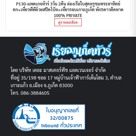
P130-แพคเกจทัวร์ 3วัน 2คืน ล่องเรือใบสุดหรูชมพระอาทิตย์
ตก+เที่ยวพีพีด้วยสปีดโบ๊ท+เที่ยวรอบเกาะภูเก็ต พัก5ดาวติดหาด
100% PRIVATE
ดูรายละเอียด
โดย บริษัท เดอะ มาสเตอร์พีช แอดเวนเจอร์ จำกัด
ที่อยู่ 35/198 ซอย 17 หมู่บ้านเจ้าฟ้าการ์เด้นโฮม 3, ตำบล
เกาะแก้ว อ.เมือง จ.ภูเก็ต 83000
โทร. 086-3884605