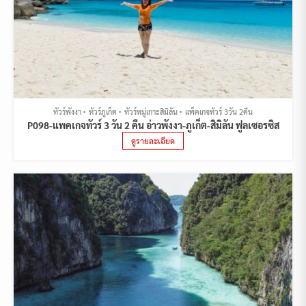
ทัวร์พังงา
ทัวร์ภูเก็ต
ทัวร์หมู่เกาะสิมิลัน
แพ็คเกจทัวร์ 3วัน 2คืน
P098-แพคเกจทัวร์ 3 วัน 2 คืน อ่าวพังงา-ภูเก็ต-สิมิลัน ฟูลเซอรซิส
ดูรายละเอียด