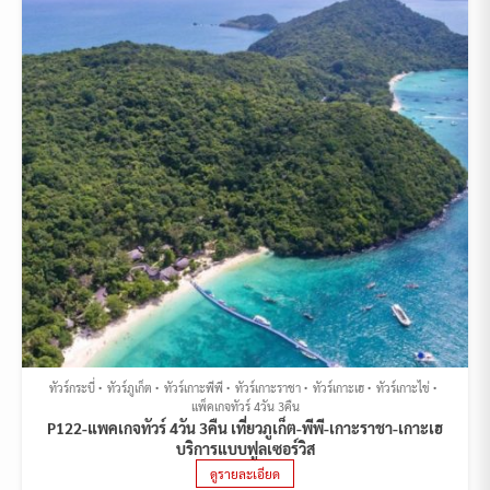
ทัวร์กระบี่
ทัวร์ภูเก็ต
ทัวร์เกาะพีพี
ทัวร์เกาะราชา
ทัวร์เกาะเฮ
ทัวร์เกาะไข่
แพ็คเกจทัวร์ 4วัน 3คืน
P122-แพคเกจทัวร์ 4วัน 3คืน เที่ยวภูเก็ต-พีพี-เกาะราชา-เกาะเฮ
บริการแบบฟูลเซอร์วิส
ดูรายละเอียด