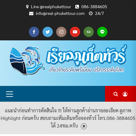
Skip
Line @realphukettour
086-3884605
to
info@real-phukettour.com
24/7
content
CART
CHECKOUT
MY
SAMPLE
ดู
บทความ
ยินดี
เกี่ยว
แพ็คเกจ
ACCOUNT
PAGE
ทัวร์
ท่อง
ต้อนรับ
กับ
ทัวร์
ทั้งหมด
เที่ยว
สู่
เรา
ทั้งหมด
REAL
PHUKET
TOUR
Primary
Menu
แนะนำก่อนทำการตัดสินใจ !!! ให้ท่านลูกค้าอ่านรายละเอียด ดูภาพ
Highlight ก่อนครับ สอบถามเพิ่มเติมหรือจองทัวร์ โทร.086-3884605
ได้ 24ชม.ครับ