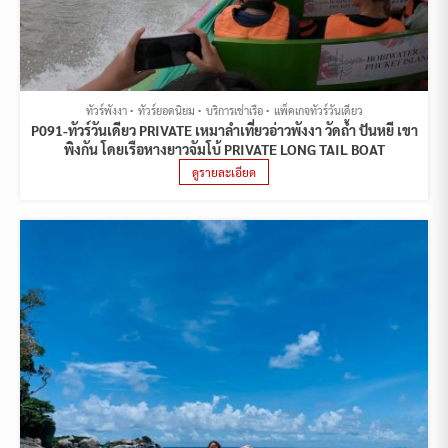
ทัวร์พังงา
ทัวร์ยอดนิยม
บริการเช่าเรือ
แพ็คเกจทัวร์วันเดียว
P091-ทัวร์วันเดียว PRIVATE เหมาลำเที่ยวอ่าวพังงา วัดถ้ำ ปันหยี เขา
พิงกัน โดยเรือหางยาวจัมโบ้ PRIVATE LONG TAIL BOAT
ดูรายละเอียด