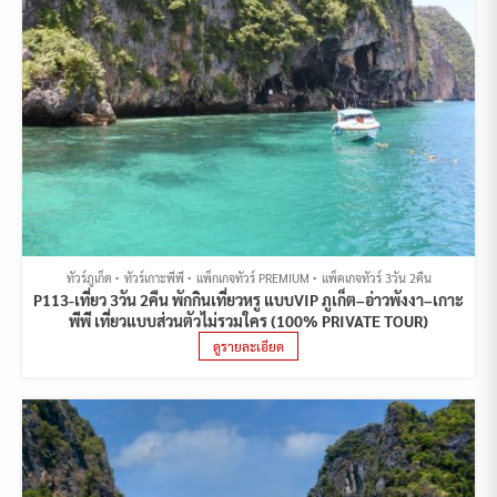
ทัวร์ภูเก็ต
ทัวร์เกาะพีพี
แพ็กเกจทัวร์ PREMIUM
แพ็คเกจทัวร์ 3วัน 2คืน
P113-เที่ยว 3วัน 2คืน พักกินเที่ยวหรู แบบVIP ภูเก็ต–อ่าวพังงา–เกาะ
พีพี เที่ยวแบบส่วนตัวไม่รวมใคร (100% PRIVATE TOUR)
ดูรายละเอียด