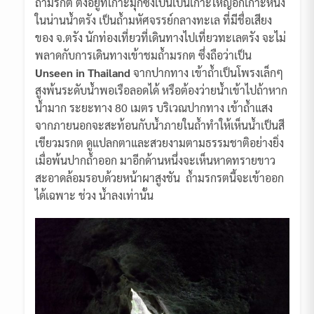
ถ้ำมรกต ตั้งอยู่ที่เกาะมุกซึ่งเป็นเป็นเกาะใหญ่อีกเกาะหนึ่ง
ในน่านน้ำตรัง เป็นถ้ำมหัศจรรย์กลางทะเล ที่มีชื่อเสียง
ของ จ.ตรัง นักท่องเที่ยวที่เดินทางไปเที่ยวทะเลตรัง จะไม่
พลาดกับการเดินทางเข้าชมถ้ำมรกต ซึ่งถือว่าเป็น
Unseen in Thailand
จากปากทาง เข้าถ้ำเป็นโพรงเล็กๆ
สูงพ้นระดับน้ำพอเรือลอดได้ หรือต้องว่ายน้ำเข้าไปถ้าหาก
น้ำมาก ระยะทาง 80 เมตร บริเวณปากทาง เข้าถ้ำแสง
จากภายนอกจะสะท้อนกับน้ำภายในถ้ำทำให้เห็นน้ำเป็นสี
เขียวมรกต ดูแปลกตาและสวยงามตามธรรมชาติอย่างยิ่ง
เมื่อพ้นปากถ้ำออก มาอีกด้านหนึ่งจะเห็นหาดทรายขาว
สะอาดล้อมรอบด้วยหน้าผาสูงชัน ถ้ำมรกรตนี้จะเข้าออก
ได้เฉพาะ ช่วง น้ำลงเท่านั้น