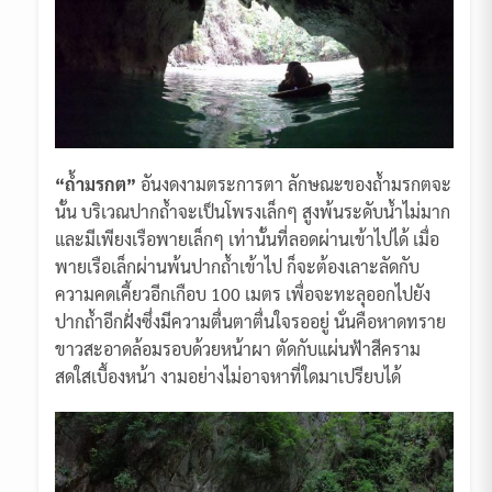
“ถ้ำมรกต”
อันงดงามตระการตา ลักษณะของถ้ำมรกตจะ
นั้น บริเวณปากถ้ำจะเป็นโพรงเล็กๆ สูงพ้นระดับน้ำไม่มาก
และมีเพียงเรือพายเล็กๆ เท่านั้นที่ลอดผ่านเข้าไปได้ เมื่อ
พายเรือเล็กผ่านพ้นปากถ้ำเข้าไป ก็จะต้องเลาะลัดกับ
ความคดเคี้ยวอีกเกือบ 100 เมตร เพื่อจะทะลุออกไปยัง
ปากถ้ำอีกฝั่งซึ่งมีความตื่นตาตื่นใจรออยู่ นั่นคือหาดทราย
ขาวสะอาดล้อมรอบด้วยหน้าผา ตัดกับแผ่นฟ้าสีคราม
สดใสเบื้องหน้า งามอย่างไม่อาจหาที่ใดมาเปรียบได้