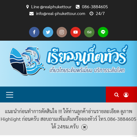
Skip
Line @realphukettour
086-3884605
to
info@real-phukettour.com
24/7
content
CART
CHECKOUT
MY
SAMPLE
ดู
บทความ
ยินดี
เกี่ยว
แพ็คเกจ
ACCOUNT
PAGE
ทัวร์
ท่อง
ต้อนรับ
กับ
ทัวร์
ทั้งหมด
เที่ยว
สู่
เรา
ทั้งหมด
REAL
PHUKET
TOUR
Primary
Menu
แนะนำก่อนทำการตัดสินใจ !!! ให้ท่านลูกค้าอ่านรายละเอียด ดูภาพ
Highlight ก่อนครับ สอบถามเพิ่มเติมหรือจองทัวร์ โทร.086-3884605
ได้ 24ชม.ครับ