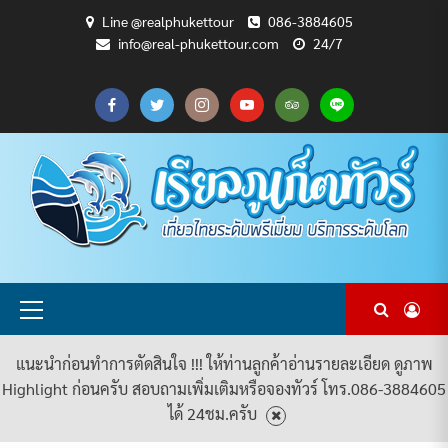
Skip
Line @realphukettour
086-3884605
to
info@real-phukettour.com
24/7
content
CART
CHECKOUT
MY
SAMPLE
ดู
บทความ
ยินดี
เกี่ยว
แพ็คเกจ
ACCOUNT
PAGE
ทัวร์
ท่อง
ต้อนรับ
กับ
ทัวร์
ทั้งหมด
เที่ยว
สู่
เรา
ทั้งหมด
REAL
PHUKET
TOUR
Primary
Menu
แนะนำก่อนทำการตัดสินใจ !!! ให้ท่านลูกค้าอ่านรายละเอียด ดูภาพ
Highlight ก่อนครับ สอบถามเพิ่มเติมหรือจองทัวร์ โทร.086-3884605
ได้ 24ชม.ครับ