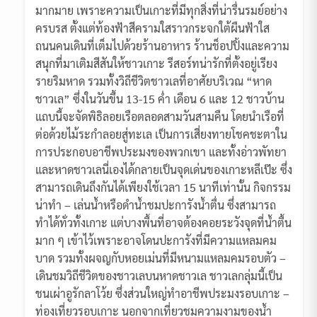
มากมาย เพราะความเป็นเกาะที่มีทุกสิ่งที่น่ารื่นรมย์อย่าง
ครบรส ตั้งแต่ท้องฟ้าสีครามใสราวกระจกใต้ผืนฟ้าใส
ถนนคนเดินที่เต็มไปด้วยร้านอาหาร ร้านช็อปปิ้งและความ
สนุกที่มาเติมสีสันให้ชาวเกาะ รีสอร์ทน่ารักที่ตั้งอยู่เรียง
รายริมหาด รวมทั้งวิถีชีวิตชาวเลที่อาศัยบริเวณ “หาด
ชาวเล” ซึ่งในวันขึ้น 13-15 ค่ำ เดือน 6 และ 12 ชาวบ้าน
แถบนี้จะจัดพิธิลอยเรือตลอดสามวันสามคืน โดยนำเรือที่
ต่อด้วยไม้ระกำลอยสู่ทะเล เป็นการเสี่ยงทายโชคชะตาใน
การประกอบอาชีพประมงของพวกเขา และทั้งอ่าวพัทยา
และหาดชาวเลนี่เองได้กลายเป็นจุดเด่นของเกาะหลีเป๊ะ ซึ่ง
สามารถเดินถึงกันได้เพียงใช้เวลา 15 นาทีเท่านั้น กิจกรรม
น่าทำ – เล่นน้ำหรือดำน้ำชมปะการังน้ำตื่น ซึ่งสามารถ
ทำได้ทั่วทั้งเกาะ แต่บางพื้นที่อาจต้องคอยระวังจุดที่น้ำตื้น
มาก ๆ เข้าไว้เพราะอาจโดนปะการังที่มีความแหลมคม
บาด รวมทั้งผจญกับหอยเม่นที่มีหนามแหลมคมรอบตัว –
เดินชมวิถีชีวิตของชาวเลบนหาดชาวเล ชาวเลกลุ่มนี้เป็น
ชนเผ่าอูรักลาโว้ย ซึ่งส่วนใหญ่ทำอาชีพประมงรอบเกาะ –
ท่องเที่ยวรอบเกาะ นอกจากเที่ยวชมความงามของน้ำ