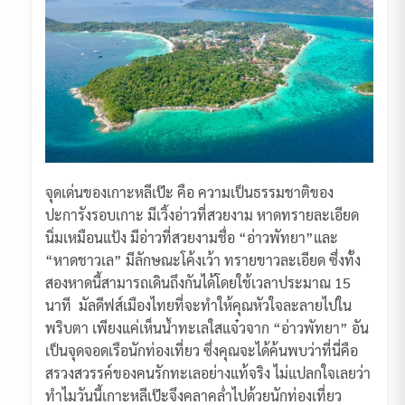
จุดเด่นของเกาะหลีเป๊ะ คือ ความเป็นธรรมชาติของ
ปะการังรอบเกาะ มีเวิ้งอ่าวที่สวยงาม หาดทรายละเอียด
นิ่มเหมือนแป้ง มีอ่าวที่สวยงามชื่อ “อ่าวพัทยา”และ
“หาดชาวเล” มีลักษณะโค้งเว้า ทรายขาวละเอียด ซึ่งทั้ง
สองหาดนี้สามารถเดินถึงกันได้โดยใช้เวลาประมาณ 15
นาที มัลดีฟส์เมืองไทยที่จะทำให้คุณหัวใจละลายไปใน
พริบตา เพียงแค่เห็นน้ำทะเลใสแจ๋วจาก “อ่าวพัทยา” อัน
เป็นจุดจอดเรือนักท่องเที่ยว ซึ่งคุณจะได้ค้นพบว่าที่นี่คือ
สรวงสวรรค์ของคนรักทะเลอย่างแท้จริง ไม่แปลกใจเลยว่า
ทำไมวันนี้เกาะหลีเป๊ะจึงคลาคล่ำไปด้วยนักท่องเที่ยว