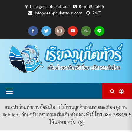
Skip
Line @realphukettour
086-3884605
to
info@real-phukettour.com
24/7
content
CART
CHECKOUT
MY
SAMPLE
ดู
บทความ
ยินดี
เกี่ยว
แพ็คเกจ
ACCOUNT
PAGE
ทัวร์
ท่อง
ต้อนรับ
กับ
ทัวร์
ทั้งหมด
เที่ยว
สู่
เรา
ทั้งหมด
REAL
PHUKET
TOUR
Primary
Menu
แนะนำก่อนทำการตัดสินใจ !!! ให้ท่านลูกค้าอ่านรายละเอียด ดูภาพ
Highlight ก่อนครับ สอบถามเพิ่มเติมหรือจองทัวร์ โทร.086-3884605
ได้ 24ชม.ครับ