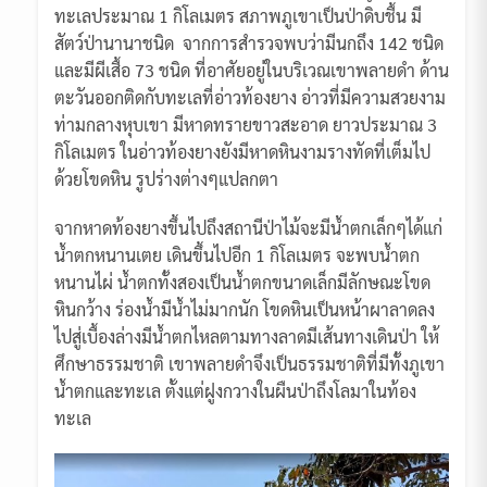
ทะเลประมาณ 1 กิโลเมตร สภาพภูเขาเป็นป่าดิบชื้น มี
สัตว์ป่านานาชนิด จากการสำรวจพบว่ามีนกถึง 142 ชนิด
และมีผีเสื้อ 73 ชนิด ที่อาศัยอยู่ในบริเวณเขาพลายดำ ด้าน
ตะวันออกติดกับทะเลที่อ่าวท้องยาง อ่าวที่มีความสวยงาม
ท่ามกลางหุบเขา มีหาดทรายขาวสะอาด ยาวประมาณ 3
กิโลเมตร ในอ่าวท้องยางยังมีหาดหินงามรางทัดที่เต็มไป
ด้วยโขดหิน รูปร่างต่างๆแปลกตา
จากหาดท้องยางขึ้นไปถึงสถานีป่าไม้จะมีน้ำตกเล็กๆได้แก่
น้ำตกหนานเตย เดินขึ้นไปอีก 1 กิโลเมตร จะพบน้ำตก
หนานไผ่ น้ำตกทั้งสองเป็นน้ำตกขนาดเล็กมีลักษณะโขด
หินกว้าง ร่องน้ำมีน้ำไม่มากนัก โขดหินเป็นหน้าผาลาดลง
ไปสู่เบื้องล่างมีน้ำตกไหลตามทางลาดมีเส้นทางเดินป่า ให้
ศึกษาธรรมชาติ เขาพลายดำจึงเป็นธรรมชาติที่มีทั้งภูเขา
น้ำตกและทะเล ตั้งแต่ฝูงกวางในผืนป่าถึงโลมาในท้อง
ทะเล