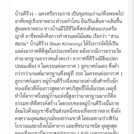
บ้านคีรีวง – นครศรีธรรมราช เป็นชุมชนเก่าแก่ที่อพยพไป
อาศัยอยู่เชิงเขาหลวง ตำบลกำโลน อันเป็นเส้นทางเดินขึ้น
สู่ยอดเขาหลวง ชาวบ้านมีวิถีชีวิตที่สงบสังคมแบบเครือ
ญาติ อาชีพหลักคือการทำสวนผลไม้ผสม เรียกว่า “สวน
สมรม” บ้านคีรีวง (Baan Kiriwong) ได้รับการจัดให้เป็น
แหล่งอากาศดีที่สุดในประเทศไทย หลังจากมีการตรวจวัด
ค่ามาตรฐานอากาศแล้วพบว่า อากาศที่คีรีวงมีสิ่งแปลก
ปลอมเพียง 9 ไมครอนต่ออากาศ 1 ลูกบาศก์เมตร ซึ่งต่ำ
กว่ากว่าเกณฑ์มาตรฐานซึ่งอยู่ที่ 300 ไมครอนต่ออากาศ 1
ลูกบาศก์เมตร หมู่บ้านคีรีวงจึงเหมาะอย่างยิ่งสำหรับนัก
ท่องเที่ยวที่ต้องการสูดอากาศบริสุทธิ์ให้เต็มปอด เหตุที่
ทำให้อากาศในหมู่บ้านแห่งนี้สูงกว่ามาตรฐานมากก็คือ
ธรรมชาติที่สรรค์สร้าง โดยรอบของหมู่บ้านคีรีวงนั้นราย
ล้อมไปด้วยภูเขาซึ่งเป็นส่วนหนึ่งของเทือกเขาหลวง ซึ่งยัง
คงความอุดมสมบูรณ์ของธรรมชาติ โดยเฉพาะป่าเฟิร์น
โบราณและกล้วยไม้หายาก และพืชนานาชนิด จุดสูงสุด
ของเทือกเขามีความสูงประมาณ 1,835 เมตรจากระดับ