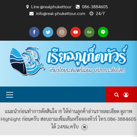
Skip
Line @realphukettour
086-3884605
to
info@real-phukettour.com
24/7
content
CART
CHECKOUT
MY
SAMPLE
ดู
บทความ
ยินดี
เกี่ยว
แพ็คเกจ
ACCOUNT
PAGE
ทัวร์
ท่อง
ต้อนรับ
กับ
ทัวร์
ทั้งหมด
เที่ยว
สู่
เรา
ทั้งหมด
REAL
PHUKET
TOUR
Primary
Menu
แนะนำก่อนทำการตัดสินใจ !!! ให้ท่านลูกค้าอ่านรายละเอียด ดูภาพ
Highlight ก่อนครับ สอบถามเพิ่มเติมหรือจองทัวร์ โทร.086-3884605
ได้ 24ชม.ครับ