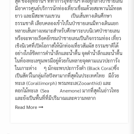
สุด ของอุทยานฯ ที่ทำการอุทยานฯ ตั้งอยู่กลางป่าชายเลน
มีอาคารศูนย์บริการนักท่องเที่ยวเชื่อมด้วยสะพานไม้ทอด
ยาว และมีสะพานแขวน เป็นเส้นทางเดินศึกษา
ธรรมชาติ เลียบคลองเข้าไปในป่าชายเลนมีทางเดินแยก
หลายเส้นทางเหมาะสำหรับศึกษาระบบนิเวศป่าชายเลน
หรือจะพายเรือคยักชมป่าชายเลนเป็นกิจกรรมท่อง เที่ยว
เชิงนิเวศที่เปิดโอกาสให้นักท่องเที่ยวสัมผัส ธรรมชาติได้
อย่างใกล้ชิดการดำน้ำลึกและน้ำตื้น จุดดำน้ำลึกและน้ำตื้น
ในท้องทะเลชุมพรมีอยู่ด้วยกันหลายจุดตามแนวปะการัง
ในเกาะต่าง ๆ มักจะพบปะการังดำ (Black Coral)ซึ่ง
เป็นสัตว์ในกลุ่มกัลปังหามากที่สุดในประเทศไทย มีถ้วย
ทะเล (Corallimorph) พรมทะเล(Zooanthid) และ
ดอกไม้ทะเล (Sea Anemone) มากที่สุดในอ่าวไทย
และยังเป็นพื้นที่ที่มีปริมาณและความหลาก
Read More