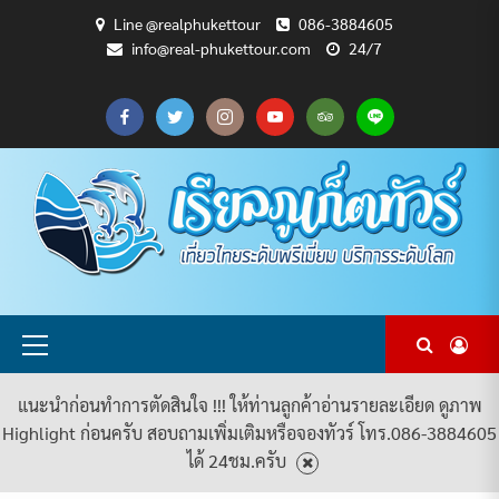
Skip
Line @realphukettour
086-3884605
to
info@real-phukettour.com
24/7
content
CART
CHECKOUT
MY
SAMPLE
ดู
บทความ
ยินดี
เกี่ยว
แพ็คเกจ
ACCOUNT
PAGE
ทัวร์
ท่อง
ต้อนรับ
กับ
ทัวร์
ทั้งหมด
เที่ยว
สู่
เรา
ทั้งหมด
REAL
PHUKET
TOUR
Primary
Menu
แนะนำก่อนทำการตัดสินใจ !!! ให้ท่านลูกค้าอ่านรายละเอียด ดูภาพ
Highlight ก่อนครับ สอบถามเพิ่มเติมหรือจองทัวร์ โทร.086-3884605
ได้ 24ชม.ครับ