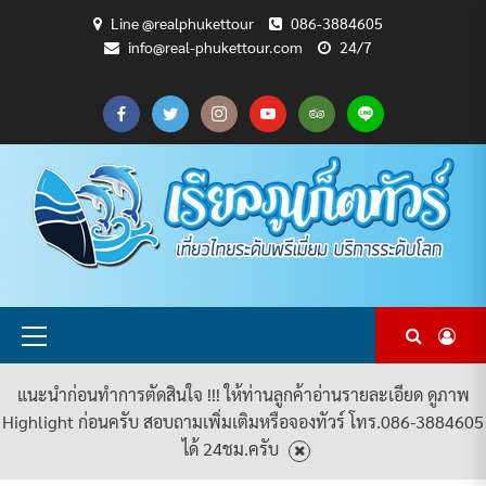
Skip
Line @realphukettour
086-3884605
to
info@real-phukettour.com
24/7
content
CART
CHECKOUT
MY
SAMPLE
ดู
บทความ
ยินดี
เกี่ยว
แพ็คเกจ
ACCOUNT
PAGE
ทัวร์
ท่อง
ต้อนรับ
กับ
ทัวร์
ทั้งหมด
เที่ยว
สู่
เรา
ทั้งหมด
REAL
PHUKET
TOUR
Primary
Menu
แนะนำก่อนทำการตัดสินใจ !!! ให้ท่านลูกค้าอ่านรายละเอียด ดูภาพ
Highlight ก่อนครับ สอบถามเพิ่มเติมหรือจองทัวร์ โทร.086-3884605
ได้ 24ชม.ครับ