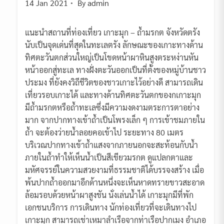
14 Jan 2021
By
admin
แนะนำสถานที่ท่องเที่ยว เกาะมุก – ถ้ำมรกต จังหวัดตรัง
นับเป็นจุดเด่นที่สุดในทะเลตรัง ลักษณะของเกาะทางด้าน
ทิศตะวันตกส่วนใหญ่เป็นโขดหน้าผาหินสูงตระหง่านหัน
หน้าออกสู่ทะเล ทางฝั่งตะวันออกเป็นที่ตั้งของหมู่บ้านชาว
ประมง ที่ยังคงวิถีชีวิตของชาวเกาะไว้อย่างดี สามารถเดิน
เที่ยวรอบเกาะได้ และทางด้านทิศตะวันตกของกเกาะมุก
มีถ้ำมรกตหรือถ้ำทะเลซึ่งมีความงดงามตระการตาอย่าง
มาก จากปากทางเข้าถ้ำเป็นโพรงเล็ก ๆ การเข้าชมภายใน
ถ้ำ จะต้องว่ายน้ำลอยคอเข้าไป ระยะทาง 80 เมตร
บริเวณปากทางเข้าถ้ำแสงจากภายนอกจะสะท้อนกับน้ำ
ภายในถ้ำทำให้เห็นน้ำเป็นสีเขียวมรกต ดูแปลกตาและ
มหัศจรรย์ในความสวยงามที่ธรรมชาติได้บรรจงสร้าง เมื่อ
พ้นปากถ้ำออกมาอีกด้านหนึ่งจะเห็นหาดทรายขาวสะอาด
ล้อมรอบด้วยหน้าผาสูงชัน นั่งเล่นน้ำได้ เกาะมุกมีที่พัก
เอกชนบริการ การเดินทาง นักท่องเที่ยวที่จะเดินทางไป
เกาะมุก สามารถเช่าเหมาลำเรือจากท่าเรือปากเมง อำเภอ