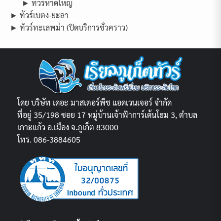
► ทัวร์หาดใหญ่
► ทัวร์เบตง-ยะลา
► ทัวร์ทะเลพม่า (ปิดบริการชั่วคราว)
โดย บริษัท เดอะ มาสเตอร์พีช แอดเวนเจอร์ จำกัด
ที่อยู่ 35/198 ซอย 17 หมู่บ้านเจ้าฟ้าการ์เด้นโฮม 3, ตำบล
เกาะแก้ว อ.เมือง จ.ภูเก็ต 83000
โทร. 086-3884605