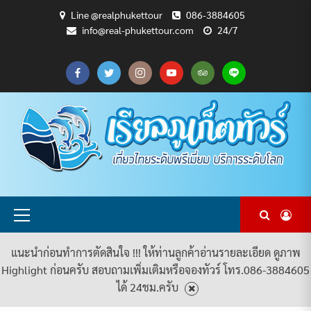
Skip
Line @realphukettour
086-3884605
to
info@real-phukettour.com
24/7
content
CART
CHECKOUT
MY
SAMPLE
ดู
บทความ
ยินดี
เกี่ยว
แพ็คเกจ
ACCOUNT
PAGE
ทัวร์
ท่อง
ต้อนรับ
กับ
ทัวร์
ทั้งหมด
เที่ยว
สู่
เรา
ทั้งหมด
REAL
PHUKET
TOUR
Primary
Menu
แนะนำก่อนทำการตัดสินใจ !!! ให้ท่านลูกค้าอ่านรายละเอียด ดูภาพ
Highlight ก่อนครับ สอบถามเพิ่มเติมหรือจองทัวร์ โทร.086-3884605
ได้ 24ชม.ครับ