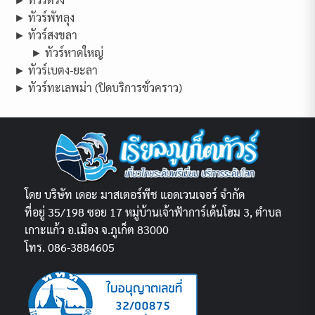
► ทัวร์พัทลุง
► ทัวร์สงขลา
► ทัวร์หาดใหญ่
► ทัวร์เบตง-ยะลา
► ทัวร์ทะเลพม่า (ปิดบริการชั่วคราว)
โดย บริษัท เดอะ มาสเตอร์พีช แอดเวนเจอร์ จำกัด
ที่อยู่ 35/198 ซอย 17 หมู่บ้านเจ้าฟ้าการ์เด้นโฮม 3, ตำบล
เกาะแก้ว อ.เมือง จ.ภูเก็ต 83000
โทร. 086-3884605