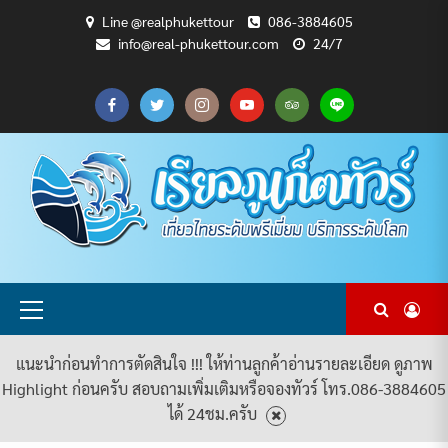
Skip
Line @realphukettour
086-3884605
to
info@real-phukettour.com
24/7
content
CART
CHECKOUT
MY
SAMPLE
ดู
บทความ
ยินดี
เกี่ยว
แพ็คเกจ
ACCOUNT
PAGE
ทัวร์
ท่อง
ต้อนรับ
กับ
ทัวร์
ทั้งหมด
เที่ยว
สู่
เรา
ทั้งหมด
REAL
PHUKET
TOUR
Primary
Menu
แนะนำก่อนทำการตัดสินใจ !!! ให้ท่านลูกค้าอ่านรายละเอียด ดูภาพ
Highlight ก่อนครับ สอบถามเพิ่มเติมหรือจองทัวร์ โทร.086-3884605
ได้ 24ชม.ครับ