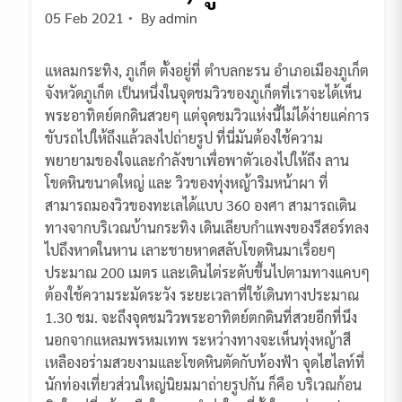
05 Feb 2021
By
admin
แหลมกระทิง, ภูเก็ต ตั้งอยู่ที่ ตำบลกะรน อำเภอเมืองภูเก็ต
จังหวัดภูเก็ต เป็นหนึ่งในจุดชมวิวของภูเก็ตที่เราจะได้เห็น
พระอาทิตย์ตกดินสวยๆ แต่จุดชมวิวแห่งนี้ไม่ได้ง่ายแค่การ
ขับรถไปให้ถึงแล้วลงไปถ่ายรูป ที่นี่มันต้องใช้ความ
พยายามของใจและกำลังขาเพื่อพาตัวเองไปให้ถึง ลาน
โขดหินขนาดใหญ่ และ วิวของทุ่งหญ้าริมหน้าผา ที่
สามารถมองวิวของทะเลได้แบบ 360 องศา สามารถเดิน
ทางจากบริเวณบ้านกระทิง เดินเลียบกำแพงของรีสอร์ทลง
ไปถึงหาดในหาน เลาะชายหาดสลับโขดหินมาเรื่อยๆ
ประมาณ 200 เมตร และเดินไต่ระดับขึ้นไปตามทางแคบๆ
ต้องใช้ความระมัดระวัง ระยะเวลาที่ใช้เดินทางประมาณ
1.30 ชม. จะถึงจุดชมวิวพระอาทิตย์ตกดินที่สวยอีกที่นึง
นอกจากแหลมพรหมเทพ ระหว่างทางจะเห็นทุ่งหญ้าสี
เหลืองอร่ามสวยงามและโขดหินตัดกับท้องฟ้า จุดไฮไลท์ที่
นักท่องเที่ยวส่วนใหญ่นิยมมาถ่ายรูปกัน ก็คือ บริเวณก้อน