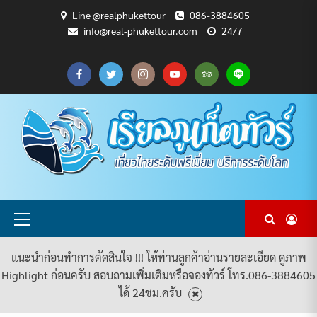
Skip
Line @realphukettour
086-3884605
to
info@real-phukettour.com
24/7
content
CART
CHECKOUT
MY
SAMPLE
ดู
บทความ
ยินดี
เกี่ยว
แพ็คเกจ
ACCOUNT
PAGE
ทัวร์
ท่อง
ต้อนรับ
กับ
ทัวร์
ทั้งหมด
เที่ยว
สู่
เรา
ทั้งหมด
REAL
PHUKET
TOUR
Primary
Menu
แนะนำก่อนทำการตัดสินใจ !!! ให้ท่านลูกค้าอ่านรายละเอียด ดูภาพ
Highlight ก่อนครับ สอบถามเพิ่มเติมหรือจองทัวร์ โทร.086-3884605
ได้ 24ชม.ครับ