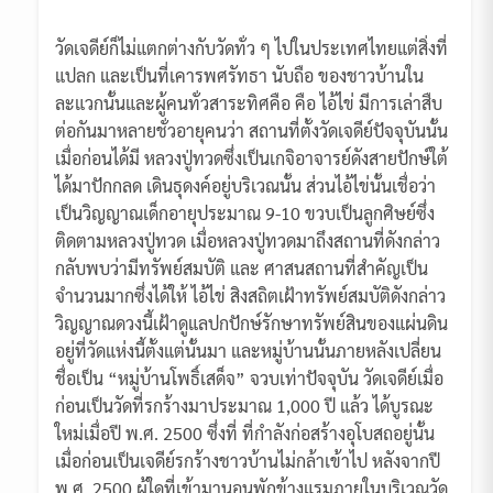
วัดเจดีย์ก็ไม่แตกต่างกับวัดทั่ว ๆ ไปในประเทศไทยแต่สิ่งที่
แปลก และเป็นที่เคารพศรัทธา นับถือ ของชาวบ้านใน
ละแวกนั้นและผู้คนทั่วสาระทิศคือ คือ ไอ้ไข่ มีการเล่าสืบ
ต่อกันมาหลายชั่วอายุคนว่า สถานที่ตั้งวัดเจดีย์ปัจจุบันนั้น
เมื่อก่อนได้มี หลวงปู่ทวดซึ่งเป็นเกจิอาจารย์ดังสายปักษ์ใต้
ได้มาปักกลด เดินธุดงค์อยู่บริเวณนั้น ส่วนไอ้ไข่นั้นเชื่อว่า
เป็นวิญญาณเด็กอายุประมาณ 9-10 ขวบเป็นลูกศิษย์ซึ่ง
ติดตามหลวงปู่ทวด เมื่อหลวงปู่ทวดมาถึงสถานที่ดังกล่าว
กลับพบว่ามีทรัพย์สมบัติ และ ศาสนสถานที่สำคัญเป็น
จำนวนมากซึ่งได้ให้ ไอ้ไข่ สิงสถิตเฝ้าทรัพย์สมบัติดังกล่าว
วิญญาณดวงนี้เฝ้าดูแลปกปักษ์รักษาทรัพย์สินของแผ่นดิน
อยู่ที่วัดแห่งนี้ตั้งแต่นั้นมา และหมู่บ้านนั้นภายหลังเปลี่ยน
ชื่อเป็น “หมู่บ้านโพธิ์เสด็จ” จวบเท่าปัจจุบัน วัดเจดีย์เมื่อ
ก่อนเป็นวัดที่รกร้างมาประมาณ 1,000 ปี แล้ว ได้บูรณะ
ใหม่เมื่อปี พ.ศ. 2500 ซึ่งที่ ที่กำลังก่อสร้างอุโบสถอยู่นั้น
เมื่อก่อนเป็นเจดีย์รกร้างชาวบ้านไม่กล้าเข้าไป หลังจากปี
พ.ศ. 2500 ผู้ใดที่เข้ามานอนพักข้างแรมภายในบริเวณวัด