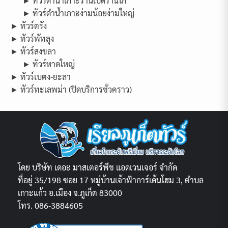
► ทัวร์ดำน้ำเกาะร้านเป็ดร้านไก่
► ทัวร์ดำน้ำเกาะง่ามน้อยง่ามใหญ่
► ทัวร์ตรัง
► ทัวร์พัทลุง
► ทัวร์สงขลา
► ทัวร์หาดใหญ่
► ทัวร์เบตง-ยะลา
► ทัวร์ทะเลพม่า (ปิดบริการชั่วคราว)
โดย บริษัท เดอะ มาสเตอร์พีช แอดเวนเจอร์ จำกัด
ที่อยู่ 35/198 ซอย 17 หมู่บ้านเจ้าฟ้าการ์เด้นโฮม 3, ตำบล
เกาะแก้ว อ.เมือง จ.ภูเก็ต 83000
โทร. 086-3884605