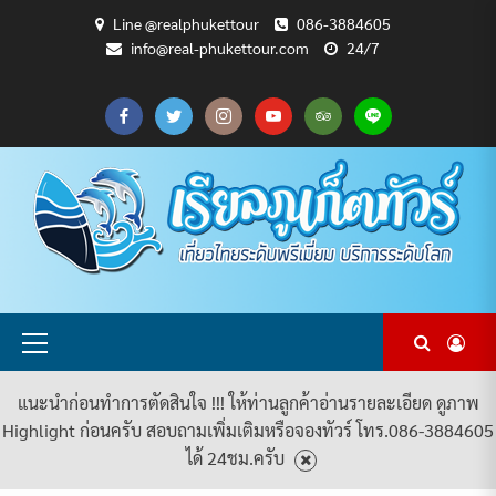
Skip
Line @realphukettour
086-3884605
to
info@real-phukettour.com
24/7
content
CART
CHECKOUT
MY
SAMPLE
ดู
บทความ
ยินดี
เกี่ยว
แพ็คเกจ
ACCOUNT
PAGE
ทัวร์
ท่อง
ต้อนรับ
กับ
ทัวร์
ทั้งหมด
เที่ยว
สู่
เรา
ทั้งหมด
REAL
PHUKET
TOUR
Primary
Menu
แนะนำก่อนทำการตัดสินใจ !!! ให้ท่านลูกค้าอ่านรายละเอียด ดูภาพ
Highlight ก่อนครับ สอบถามเพิ่มเติมหรือจองทัวร์ โทร.086-3884605
ได้ 24ชม.ครับ