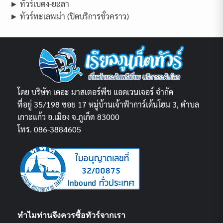
► ทัวร์เบตง-ยะลา
► ทัวร์ทะเลพม่า (ปิดบริการชั่วคราว)
โดย บริษัท เดอะ มาสเตอร์พีช แอดเวนเจอร์ จำกัด
ที่อยู่ 35/198 ซอย 17 หมู่บ้านเจ้าฟ้าการ์เด้นโฮม 3, ตำบล
เกาะแก้ว อ.เมือง จ.ภูเก็ต 83000
โทร. 086-3884605
ทำไมท่านจึงควรซื้อทัวร์จากเรา