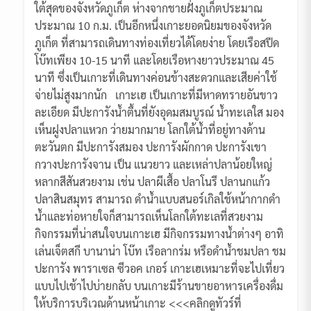
ใต้สุดของจังหวัดภูเก็ต ห่างจากชายฝั่งภูเก็ตประมาณ
ประมาณ 10 ก.ม. เป็นอีกหนึ่งเกาะยอดนิยมของจังหวัด
ภูเก็ต ที่สามารถเดินทางท่องเที่ยวได้โดยง่าย โดยเรือสปีด
โบ๊ทเพียง 10-15 นาที และโดยเรือหางยาวประมาณ 45
นาที ซึ่งเป็นเกาะที่เดินทางค่อนข้างสะดวกและเสียค่าใช้
จ่ายไม่สูงมากนัก เกาะเฮ เป็นเกาะที่มีหาดทรายอันขาว
ละเอียด มีปะการังน้ำตื้นที่ยังอุดมสมบูรณ์ น้ำทะเลใส มอง
เห็นฝูงปลาแหวก ว่ายมากมาย โลกใต้น้ำที่อยู่ทางด้าน
ตะวันตก มีปะการังสมอง ปะการังผักกาด ปะการังเขา
กวางปะการังจาน เป็น แนวยาว และเหล่าปลาน้อยใหญ่
หลากสีสันสวยงาม เช่น ปลาผีเสื้อ ปลาโนรี ปลานกแก้ว
ปลาสินสมุทร สามารถ ดำน้ำแบบสนอร์เกิลใช้หน้ากากดำ
น้ำและท่อหายใจก็สามารถเห็นโลกใต้ทะเลที่สวยงาม
กิจกรรมที่น่าสนใจบนเกาะเฮ มีกิจกรรมทางน้ำต่างๆ อาทิ
เล่นเจ็ตสกี บานาน่า โบ๊ท เรือลากร่ม หรือดำน้ำชมปลา ชม
ปะการัง พาราเซล ซีวอค เกอร์ เกาะเฮเหมาะที่จะไปเที่ยว
แบบไปเช้าไปบ่ายกลับ บนเกาะมีร้านขายอาหารเครื่องดื่ม
ให้บริการบริเวณด้านหน้าเกาะ <<<คลิกดูทัวร์ที่