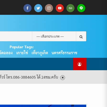
CART
CHECKOUT
MY
SAMPLE
ดู
บทความ
ยินดี
เกี่ยว
แพ็คเกจ
ACCOUNT
PAGE
ทัวร์
ท่อง
ต้อนรับ
กับ
ทัวร์
ทั้งหมด
เที่ยว
สู่
เรา
ทั้งหมด
REAL
PHUKET
Search
TOUR
for:
Popular Tags:
วัดฉลอง
เกาะใข่
เที่ยวภูเก็ต
นครศรีธรรมราช
งทัวร์ โทร.086-3884605 ได้ 24ชม.ครับ