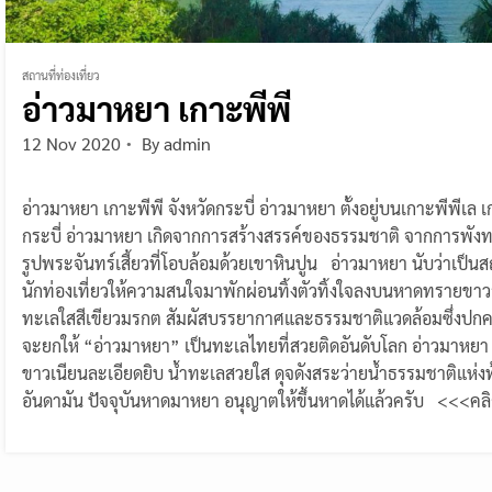
สถานที่ท่องเที่ยว
อ่าวมาหยา เกาะพีพี
12 Nov 2020
By
admin
อ่าวมาหยา เกาะพีพี จังหวัดกระบี่ อ่าวมาหยา ตั้งอยู่บนเกาะพีพีเล
กระบี่ อ่าวมาหยา เกิดจากการสร้างสรรค์ของธรรมชาติ จากการพังทล
รูปพระจันทร์เสี้ยวที่โอบล้อมด้วยเขาหินปูน อ่าวมาหยา นับว่าเป็นสถาน
นักท่องเที่ยวให้ความสนใจมาพักผ่อนทิ้งตัวทิ้งใจลงบนหาดทรายขาวละ
ทะเลใสสีเขียวมรกต สัมผัสบรรยากาศและธรรมชาติแวดล้อมซึ่งปกคลุม
จะยกให้ “อ่าวมาหยา” เป็นทะเลไทยที่สวยติดอันดับโลก อ่าวมาหยา ม
ขาวเนียนละเอียดยิบ น้ำทะเลสวยใส ดุจดังสระว่ายน้ำธรรมชาติแห่งท
อันดามัน ปัจจุบันหาดมาหยา อนุญาตให้ขึ้นหาดได้แล้วครับ <<<คลิกดู